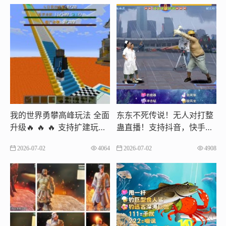
我的世界勇攀高峰玩法 全面
东东不死传说！无人对打整
升级🔥 🔥 🔥 支持扩建玩法
蛊直播！支持抖音，快手，
欢迎搭建支持抖音，快手，t
视频号，tk等多平台
2026-07-02
4064
2026-07-02
4908
k