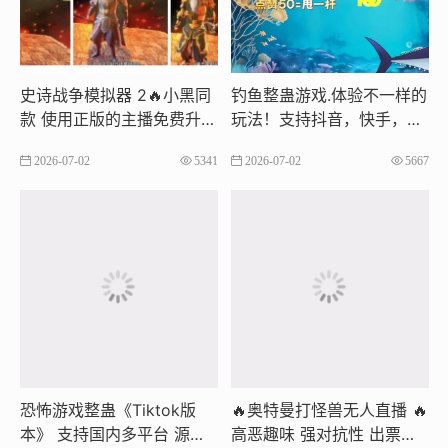
史诗战争模拟器 2🔥小黑同
钓鱼整蛊游戏.体验不一样的
款 使用正版的主播免费升级
玩法！支持抖音，快手，视
6 款 三国 Mod 皮肤​人物包
频号，tiktok等多平台
2026-07-02
5341
2026-07-02
5667
括: 吕布，张飞，诸葛亮，
貂蝉，黄忠，赵云功能齐全
｜模型免更｜画面流畅 支持
全网平台
恐怖游戏整蛊《Tiktok版
🔥奥特曼打怪兽无人直播 ​🔥
本》 支持国内多平台 源头
高恶趣味 强对抗性 出票数