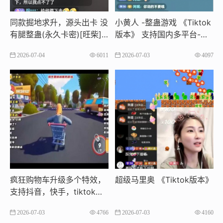
同款掘地求升，源头出卡 没
小黄人 -整蛊游戏 《Tiktok
有腿整蛊(永久卡密)[旺柴]
版本》 支持国内多平台-源
好玩不贵 越来越🔥了 ​礼物
头出卡
2026-07-04
6011
2026-07-03
4097
不停特效不停 支持抖音，快
手,tiktok多平台 嘎嘎好玩
疯狂购物车升级多个特效，
超级马里奥 《Tiktok版本》
支持抖音，快手，tiktok多
平台
2026-07-03
4766
2026-07-03
4160