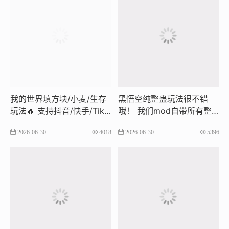
我的世界填方块/小麦/生存
黑悟空纯整蛊玩法很不错
玩法🔥 支持抖音/快手/TikT
哦！ ​我们mod自带所有整
ok
蛊 自带绿幕 自带弹幕 ​不用
2026-06-30
4018
2026-06-30
5396
跑图（跑图影响流量） 自带
只打boss的mod