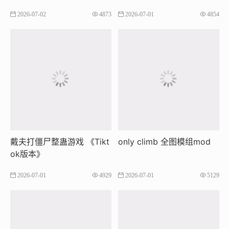
出卡
多 🔥超强曝光➕停留 音浪嘎
2026-07-02
4873
2026-07-01
4854
嘎猛 ​🔥支持全网20个直播
平台
戴夫打僵尸整蛊游戏 《Tikt
only climb 全图模组mod
ok版本》
2026-07-01
4929
2026-07-01
5129