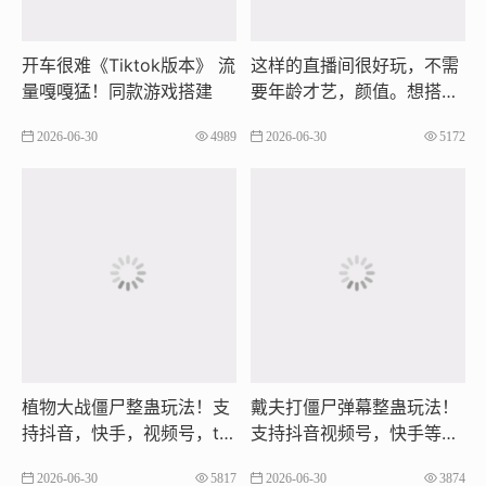
开车很难《Tiktok版本》 ​流
这样的直播间很好玩，不需
量嘎嘎猛！同款游戏搭建
要年龄才艺，颜值。想搭建
的朋友我来帮你完成。
2026-06-30
4989
2026-06-30
5172
植物大战僵尸整蛊玩法！支
戴夫打僵尸弹幕整蛊玩法！
持抖音，快手，视频号，tik
支持抖音视频号，快手等多
tok等平台
平台
2026-06-30
5817
2026-06-30
3874