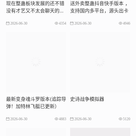
现在整蛊板块发展的还不错
送外卖整蛊抖音快手版本 ，
没有才艺又不太会聊天的宝
支持国内多平台，源头出卡
子，可以尝试整蛊赛道，整
2026-06-30
4354
2026-06-30
4946
体难度不大，准备一下简单
的设备就能播，收益不错
最新变身魂斗罗版本(追踪导
史诗战争模拟器
弹！加特林飞艇已更新）
2026-06-30
4883
2026-06-30
5120