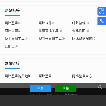
网站标签
阿比整蛊
阿比软件
综艺游戏
(4)
(4)
(3)
阿比官网
抖音直播工具
含礼物图
(2)
(2)
(2)
快手直播工具
视频号直播工具
阿比整蛊配置
(1)
(1)
(1)
含配置
(1)
友情链接
阿比整蛊购买地址
阿比整蛊
阿比整蛊官方
登 录
注 册
关于我们
联系我们
版权声明
豫ICP备18015880号-3