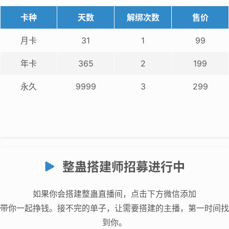
卡种
天数
解绑次数
售价
月卡
31
1
99
年卡
365
2
199
永久
9999
3
299
整蛊搭建师招募进行中
如果你会搭建整蛊直播间，点击下方微信添加
带你一起挣钱。接不完的单子，让需要搭建的主播，第一时间找
到你。